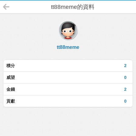
tt88meme的資料
tt88meme
積分
2
威望
0
金錢
2
貢獻
0