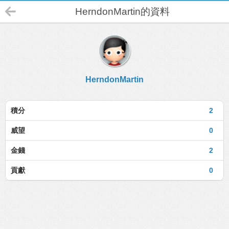
HerndonMartin的資料
HerndonMartin
積分
2
威望
0
金錢
2
貢獻
0