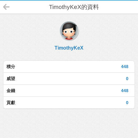
TimothyKeX的資料
TimothyKeX
積分
448
威望
0
金錢
448
貢獻
0