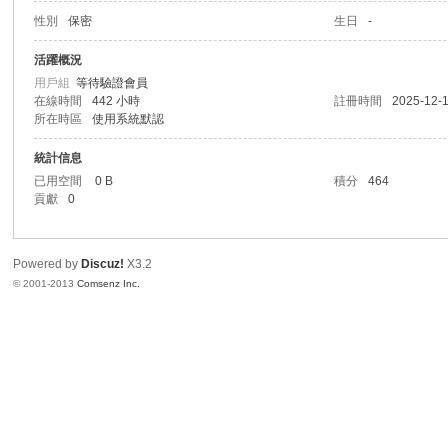
性別
保密
生日
-
港
活躍概況
用戶組
等待驗證會員
在線時間
442 小時
註冊時間
2025-12-1
所在時區
使用系統默認
統計信息
已用空間
0 B
積分
464
貢獻
0
愛
Powered by
Discuz!
X3.2
© 2001-2013
Comsenz Inc.