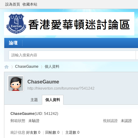
設為首頁
收藏本站
論壇
ChaseGaume
個人資料
ChaseGaume
http://hkeverton.com/forumnew/?541242
香
›
›
主題
個人資料
ChaseGaume
(UID: 541242)
郵箱狀態
未驗證
視頻認證
未認證
統計信息
好友數 0
|
回帖數 0
|
主題數 0