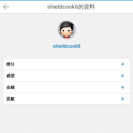
shieldcook6的資料
shieldcook6
積分
4
威望
0
金錢
4
貢獻
0