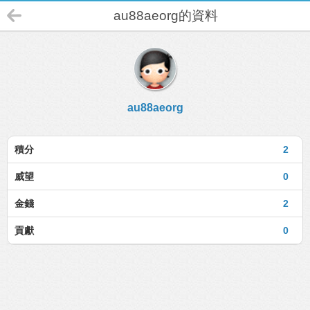
au88aeorg的資料
au88aeorg
積分
2
威望
0
金錢
2
貢獻
0