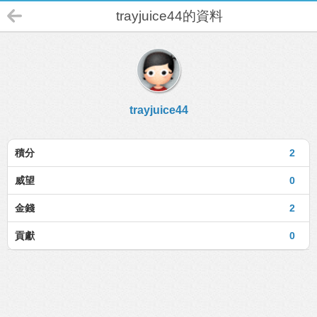
trayjuice44的資料
trayjuice44
積分
2
威望
0
金錢
2
貢獻
0