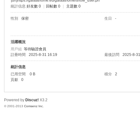
[url]https://gaiaathome.eu/gaiaathome/show_user.ph
統計信息
好友數 0
|
回帖數 0
|
主題數 0
港
性別
保密
生日
-
活躍概況
用戶組
等待驗證會員
註冊時間
2025-8-31 16:19
最後訪問
2025-8-31
統計信息
已用空間
0 B
積分
2
愛
貢獻
0
Powered by
Discuz!
X3.2
© 2001-2013
Comsenz Inc.