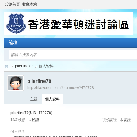
設為首頁
收藏本站
論壇
plierfine79
個人資料
plierfine79
http://hkeverton.com/forumnew/?479778
香
›
›
主題
個人資料
plierfine79
(UID: 479778)
郵箱狀態
未驗證
視頻認證
未認證
個人簽名