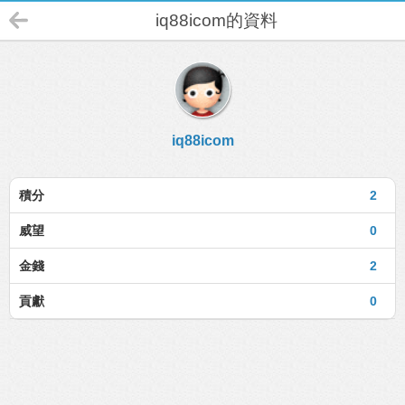
iq88icom的資料
iq88icom
積分
2
威望
0
金錢
2
貢獻
0