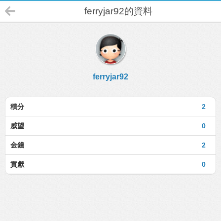
ferryjar92的資料
ferryjar92
積分
2
威望
0
金錢
2
貢獻
0