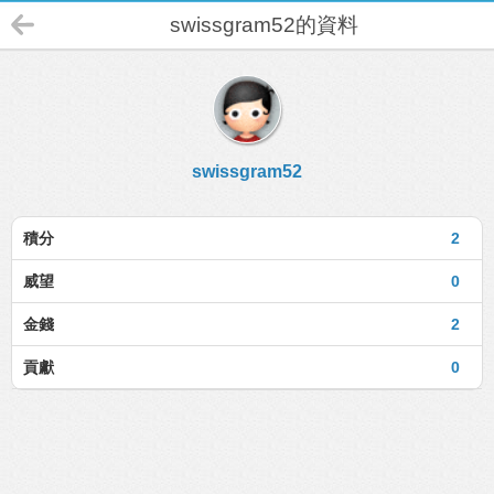
swissgram52的資料
swissgram52
積分
2
威望
0
金錢
2
貢獻
0