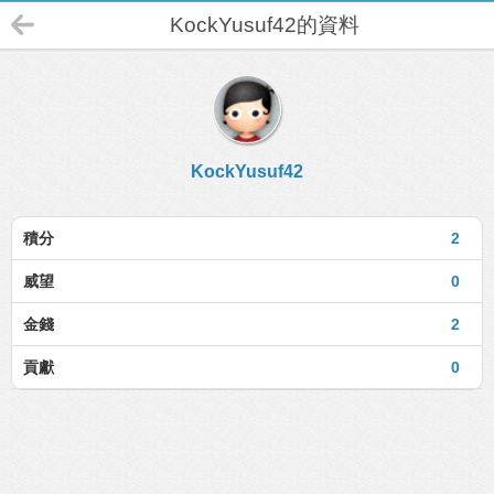
KockYusuf42的資料
KockYusuf42
積分
2
威望
0
金錢
2
貢獻
0