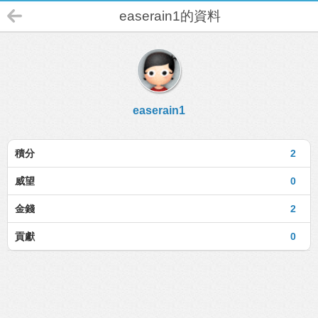
easerain1的資料
easerain1
積分
2
威望
0
金錢
2
貢獻
0