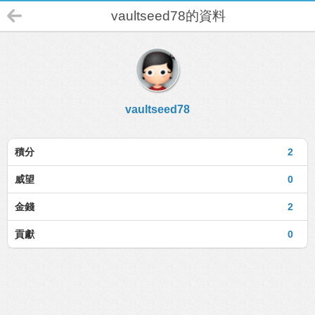
vaultseed78的資料
vaultseed78
積分
2
威望
0
金錢
2
貢獻
0