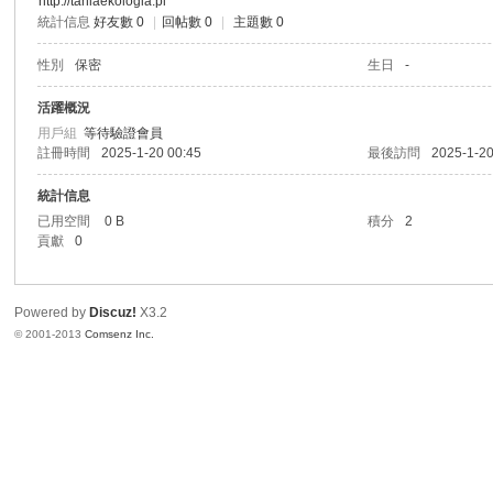
http://taniaekologia.pl
統計信息
好友數 0
|
回帖數 0
|
主題數 0
港
性別
保密
生日
-
活躍概況
用戶組
等待驗證會員
註冊時間
2025-1-20 00:45
最後訪問
2025-1-20
統計信息
已用空間
0 B
積分
2
貢獻
0
愛
Powered by
Discuz!
X3.2
© 2001-2013
Comsenz Inc.