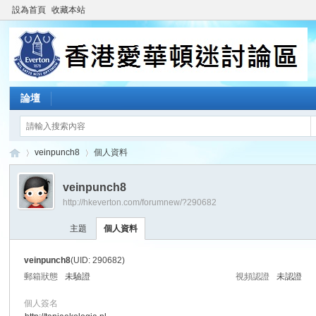
設為首頁
收藏本站
論壇
veinpunch8
個人資料
veinpunch8
http://hkeverton.com/forumnew/?290682
香
›
›
主題
個人資料
veinpunch8
(UID: 290682)
郵箱狀態
未驗證
視頻認證
未認證
個人簽名