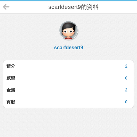
scarfdesert9的資料
scarfdesert9
積分
2
威望
0
金錢
2
貢獻
0