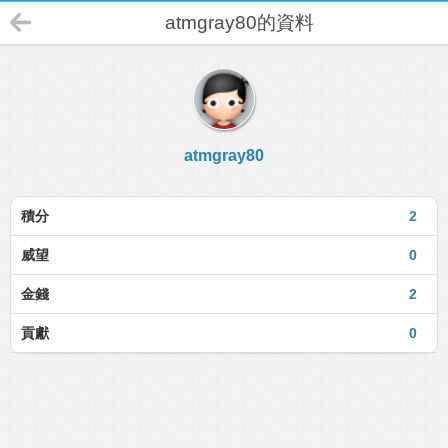
atmgray80的資料
atmgray80
積分
2
威望
0
金錢
2
貢獻
0