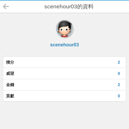
scenehour03的資料
scenehour03
積分
2
威望
0
金錢
2
貢獻
0