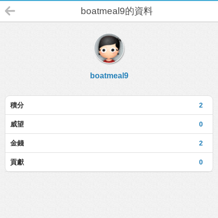
boatmeal9的資料
boatmeal9
積分
2
威望
0
金錢
2
貢獻
0