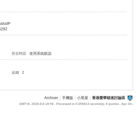
aSaludP
56292
所在時區
使用系統默認
金錢
2
Archiver
|
手機版
|
小黑屋
|
香港愛華頓迷討論區
GMT+8, 2026-8-8 18:59
, Processed in 0.056913 second(s), 9 queries , Apc On.