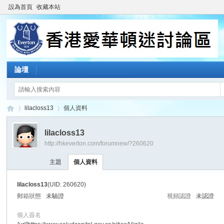
設為首頁
收藏本站
論壇
lilacloss13
個人資料
lilacloss13
http://hkeverton.com/forumnew/?260620
香
›
›
主題
個人資料
lilacloss13
(UID: 260620)
郵箱狀態
未驗證
視頻認證
未認證
個人簽名