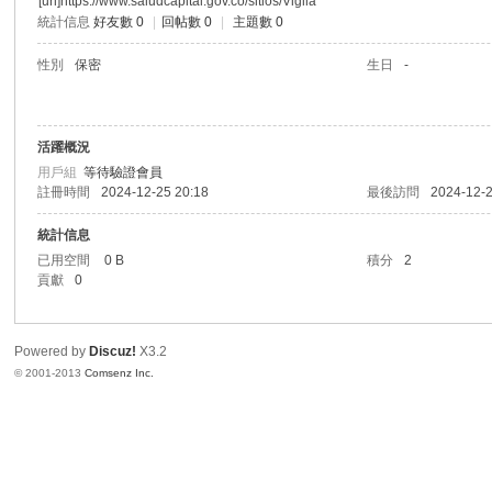
[url]https://www.saludcapital.gov.co/sitios/Vigila
統計信息
好友數 0
|
回帖數 0
|
主題數 0
港
性別
保密
生日
-
活躍概況
用戶組
等待驗證會員
註冊時間
2024-12-25 20:18
最後訪問
2024-12-2
統計信息
已用空間
0 B
積分
2
愛
貢獻
0
Powered by
Discuz!
X3.2
© 2001-2013
Comsenz Inc.