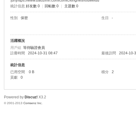
[url]https://www.baozimh.com/comic/xingheshouweidu
統計信息
好友數 0
|
回帖數 0
|
主題數 0
港
性別
保密
生日
-
活躍概況
用戶組
等待驗證會員
註冊時間
2024-10-31 08:47
最後訪問
2024-10-3
統計信息
已用空間
0 B
積分
2
愛
貢獻
0
Powered by
Discuz!
X3.2
© 2001-2013
Comsenz Inc.