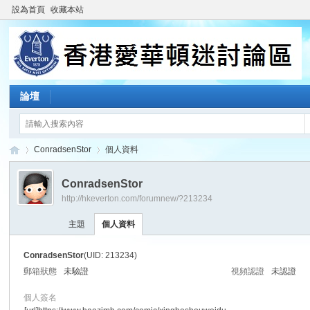
設為首頁
收藏本站
論壇
ConradsenStor
個人資料
ConradsenStor
http://hkeverton.com/forumnew/?213234
香
›
›
主題
個人資料
ConradsenStor
(UID: 213234)
郵箱狀態
未驗證
視頻認證
未認證
個人簽名