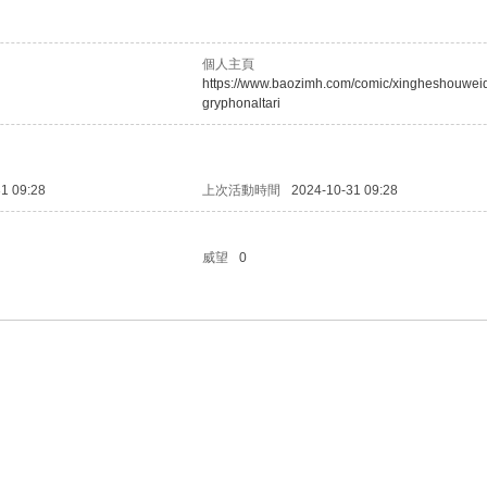
個人主頁
https://www.baozimh.com/comic/xingheshouweid
gryphonaltari
1 09:28
上次活動時間
2024-10-31 09:28
威望
0