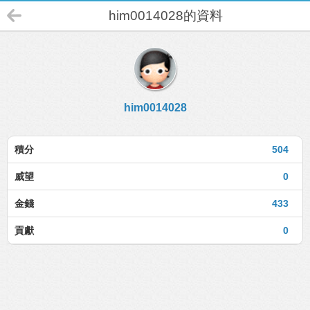
him0014028的資料
him0014028
積分
504
威望
0
金錢
433
貢獻
0