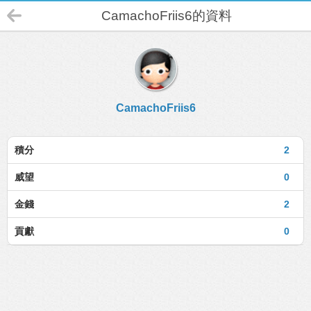
CamachoFriis6的資料
CamachoFriis6
積分
2
威望
0
金錢
2
貢獻
0