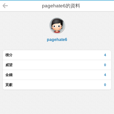
pagehate6的資料
pagehate6
積分
4
威望
0
金錢
4
貢獻
0